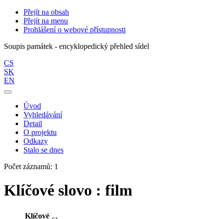
Přejít na obsah
Přejít na menu
Prohlášení o webové přístupnosti
Soupis památek - encyklopedický přehled sídel
CS
SK
EN
Úvod
Vyhledávání
Detail
O projektu
Odkazy
Stalo se dnes
Počet záznamů: 1
Klíčové slovo : film
Klíčové