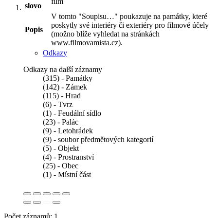
film
slovo
V tomto "Soupisu…" poukazuje na památky, které
poskytly své interiéry či exteriéry pro filmové účely
Popis
(možno blíže vyhledat na stránkách
www.filmovamista.cz).
Odkazy
Odkazy na další záznamy
(315) - Památky
(142) - Zámek
(115) - Hrad
(6) - Tvrz
(1) - Feudální sídlo
(23) - Palác
(9) - Letohrádek
(9) - soubor předmětových kategorií
(5) - Objekt
(4) - Prostranství
(25) - Obec
(1) - Místní část
Počet záznamů: 1