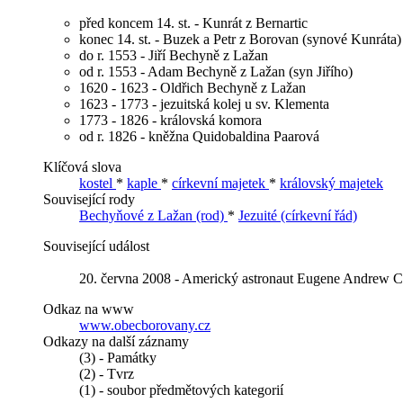
před koncem 14. st. - Kunrát z Bernartic
konec 14. st. - Buzek a Petr z Borovan (synové Kunráta)
do r. 1553 - Jiří Bechyně z Lažan
od r. 1553 - Adam Bechyně z Lažan (syn Jiřího)
1620 - 1623 - Oldřich Bechyně z Lažan
1623 - 1773 - jezuitská kolej u sv. Klementa
1773 - 1826 - královská komora
od r. 1826 - kněžna Quidobaldina Paarová
Klíčová slova
kostel
*
kaple
*
církevní majetek
*
královský majetek
Související rody
Bechyňové z Lažan (rod)
*
Jezuité (církevní řád)
Související událost
20. června 2008 - Americký astronaut Eugene Andrew Cer
Odkaz na www
www.obecborovany.cz
Odkazy na další záznamy
(3) - Památky
(2) - Tvrz
(1) - soubor předmětových kategorií