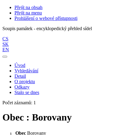
Přejít na obsah
Přejít na menu
Prohlášení o webové přístupnosti
Soupis památek - encyklopedický přehled sídel
CS
SK
EN
Úvod
Vyhledávání
Detail
O projektu
Odkazy
Stalo se dnes
Počet záznamů: 1
Obec : Borovany
Obec
Borovany