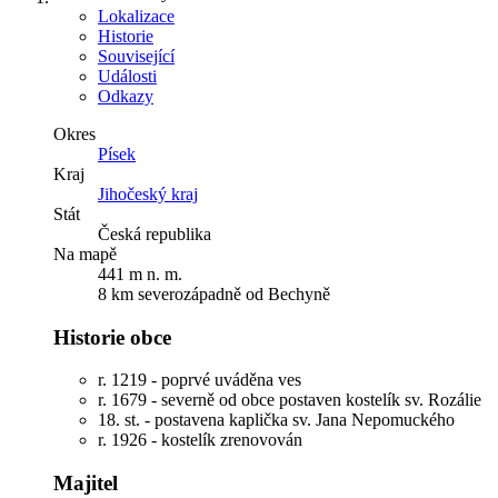
Lokalizace
Historie
Související
Události
Odkazy
Okres
Písek
Kraj
Jihočeský kraj
Stát
Česká republika
Na mapě
441 m n. m.
8 km severozápadně od Bechyně
Historie obce
r. 1219 - poprvé uváděna ves
r. 1679 - severně od obce postaven kostelík sv. Rozálie
18. st. - postavena kaplička sv. Jana Nepomuckého
r. 1926 - kostelík zrenovován
Majitel