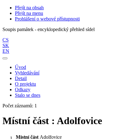
Přejít na obsah
Přejít na menu
Prohlášení o webové přístupnosti
Soupis památek - encyklopedický přehled sídel
CS
SK
EN
Úvod
Vyhledávání
Detail
O projektu
Odkazy
Stalo se dnes
Počet záznamů: 1
Místní část : Adolfovice
Místní část
Adolfovice