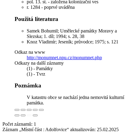
pol. 13. st. - založena kolonizační ves
r. 1284 - poprvé uváděna
Použitá literatura
Samek Bohumil; Umělecké památky Moravy a
Slezska; 1. díl; 1994; s. 28, 38
Knoz Vladimír; Jeseník; průvodce; 1975; s. 121
Odkaz na www
http://monumnet.npu.cz/monumnet.php
Odkazy na další záznamy
(1) - Památky
(1) - Tvrz
Poznámka
V katastru obce se nachází jedna nemovitá kulturní
památka.
Počet záznamů: 1
Záznam „Místní část : Adolfovice“ aktualizován:
25.02.2025