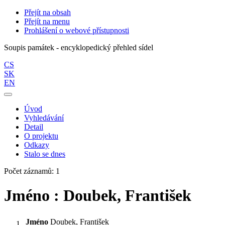
Přejít na obsah
Přejít na menu
Prohlášení o webové přístupnosti
Soupis památek - encyklopedický přehled sídel
CS
SK
EN
Úvod
Vyhledávání
Detail
O projektu
Odkazy
Stalo se dnes
Počet záznamů: 1
Jméno : Doubek, František
Jméno
Doubek, František