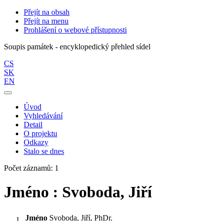
Přejít na obsah
Přejít na menu
Prohlášení o webové přístupnosti
Soupis památek - encyklopedický přehled sídel
CS
SK
EN
Úvod
Vyhledávání
Detail
O projektu
Odkazy
Stalo se dnes
Počet záznamů: 1
Jméno : Svoboda, Jiří
Jméno
Svoboda, Jiří, PhDr.