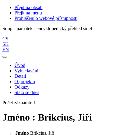
Přejít na obsah
Přejít na menu
Prohlášení o webové přístupnosti
Soupis památek - encyklopedický přehled sídel
CS
SK
EN
Úvod
Vyhledávání
Detail
O projektu
Odkazy
Stalo se dnes
Počet záznamů: 1
Jméno : Brikcius, Jiří
Jméno
Brikcius, Jiří