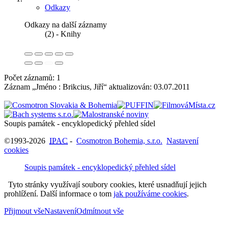
Odkazy
Odkazy na další záznamy
(2) - Knihy
Počet záznamů: 1
Záznam „Jméno : Brikcius, Jiří“ aktualizován:
03.07.2011
Soupis památek - encyklopedický přehled sídel
©1993-2026
IPAC
-
Cosmotron Bohemia, s.r.o.
Nastavení
cookies
Soupis památek - encyklopedický přehled sídel
Tyto stránky využívají soubory cookies, které usnadňují jejich
prohlížení. Další informace o tom
jak používáme cookies
.
Přijmout vše
Nastavení
Odmítnout vše