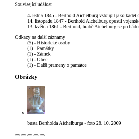
Související událost
4. ledna 1845 - Berthold Aichelburg vstoupil jako kadet d
14. listopadu 1847 - Berthold Aichelburg opustil vojens
13. května 1861 - Berthold, hrabě Aichelburg se po hádc
Odkazy na další záznamy
(5) - Historické osoby
(1) - Památky
(1) - Zámek
(1) - Obec
(1) - Další prameny o památce
Obrázky
busta Bertholda Aichelburga - foto 28. 10. 2009