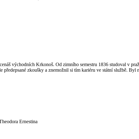
cenáš východních Krkonoš. Od zimního semestru 1836 studoval v pražs
ale předepsané zkoušky a znemožnil si tím kariéru ve státní službě. Byl
Theodora Ernestina