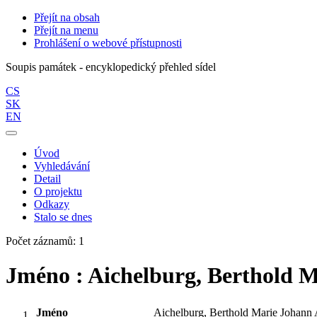
Přejít na obsah
Přejít na menu
Prohlášení o webové přístupnosti
Soupis památek - encyklopedický přehled sídel
CS
SK
EN
Úvod
Vyhledávání
Detail
O projektu
Odkazy
Stalo se dnes
Počet záznamů: 1
Jméno : Aichelburg, Berthold 
Jméno
Aichelburg, Berthold Marie Johann 