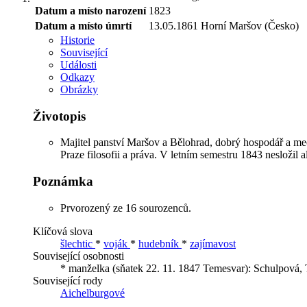
Datum a místo narození
1823
Datum a místo úmrtí
13.05.1861
Horní Maršov (Česko)
Historie
Související
Události
Odkazy
Obrázky
Životopis
Majitel panství Maršov a Bělohrad, dobrý hospodář a me
Praze filosofii a práva. V letním semestru 1843 nesložil 
Poznámka
Prvorozený ze 16 sourozenců.
Klíčová slova
šlechtic
*
voják
*
hudebník
*
zajímavost
Související osobnosti
* manželka (sňatek 22. 11. 1847 Temesvar):
Schulpová, 
Související rody
Aichelburgové