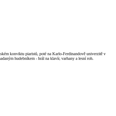
kém konviktu piaristů, poté na Karlo-Ferdinandově univerzitě v
 nadaným hudebníkem - hrál na klavír, varhany a lesní roh.