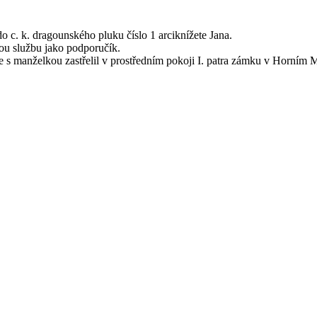
o c. k. dragounského pluku číslo 1 arciknížete Jana.
kou službu jako podporučík.
e s manželkou zastřelil v prostředním pokoji I. patra zámku v Horním 