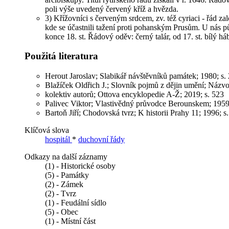
poli výše uvedený červený kříž a hvězda.
3) Křížovníci s červeným srdcem, zv. též cyriaci - řád 
kde se účastnili tažení proti pohanským Prusům. U nás půs
konce 18. st. Řádový oděv: černý talár, od 17. st. bílý 
Použitá literatura
Herout Jaroslav; Slabikář návštěvníků památek; 1980; s.
Blažíček Oldřich J.; Slovník pojmů z dějin umění; Názvosl
kolektiv autorů; Ottova encyklopedie A-Ž; 2019; s. 523
Palivec Viktor; Vlastivědný průvodce Berounskem; 1959;
Bartoň Jiří; Chodovská tvrz; K historii Prahy 11; 1996; s
Klíčová slova
hospitál
*
duchovní řády
Odkazy na další záznamy
(1) - Historické osoby
(5) - Památky
(2) - Zámek
(2) - Tvrz
(1) - Feudální sídlo
(5) - Obec
(1) - Místní část