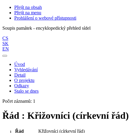
Přejít na obsah
Přejít na menu
Prohlášení o webové přístupnosti
Soupis památek - encyklopedický přehled sídel
CS
SK
EN
Úvod
Vyhledávání
Detail
O projektu
Odkazy
Stalo se dnes
Počet záznamů: 1
Řád : Křižovníci (církevní řád)
Řád
Křižovníci (církevní řád)