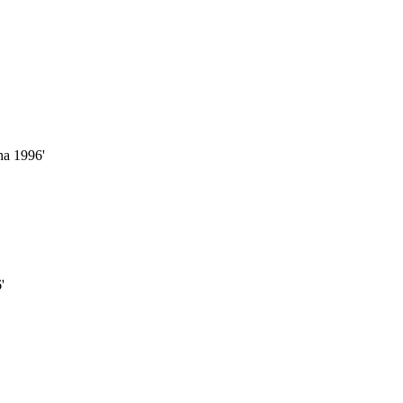
ha 1996'
'