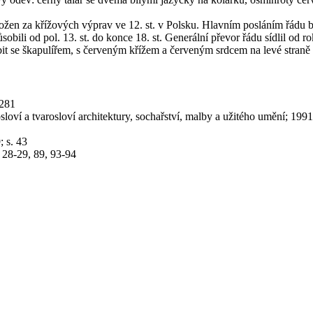
založen za křížových výprav ve 12. st. v Polsku. Hlavním posláním řádu
obili od pol. 13. st. do konce 18. st. Generální převor řádu sídlil od r
hábit se škapulířem, s červeným křížem a červeným srdcem na levé straně
 281
oví a tvarosloví architektury, sochařství, malby a užitého umění; 1991;
 s. 43
. 28-29, 89, 93-94