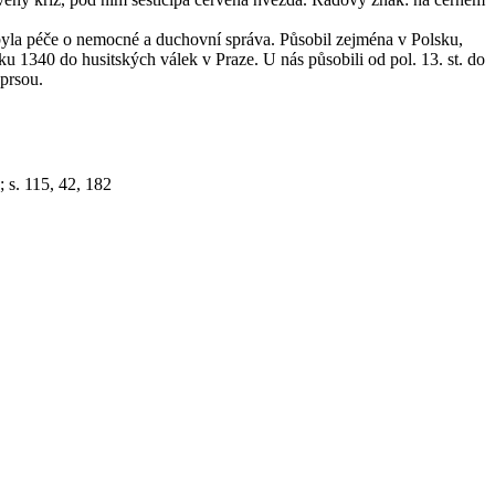
 byla péče o nemocné a duchovní správa. Působil zejména v Polsku,
oku 1340 do husitských válek v Praze. U nás působili od pol. 13. st. do
 prsou.
 s. 115, 42, 182