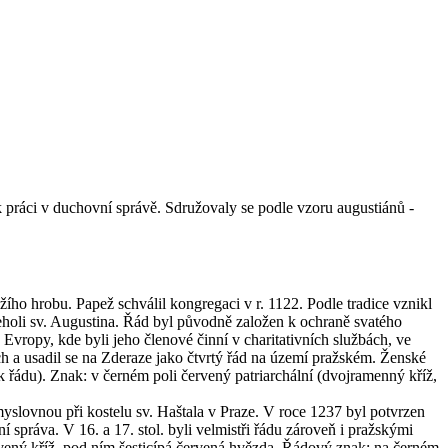
k práci v duchovní správě. Sdružovaly se podle vzoru augustiánů -
ho hrobu. Papež schválil kongregaci v r. 1122. Podle tradice vznikl
 řeholi sv. Augustina. Řád byl původně založen k ochraně svatého
Evropy, kde byli jeho členové činní v charitativních službách, ve
h a usadil se na Zderaze jako čtvrtý řád na území pražském. Ženské
znak řádu). Znak: v černém poli červený patriarchální (dvojramenný kříž,
yslovnou při kostelu sv. Haštala v Praze. V roce 1237 byl potvrzen
správa. V 16. a 17. stol. byli velmistři řádu zároveň i pražskými
ervený kříž, pod ním šesticípá červená hvězda. Řádový znak: na černém