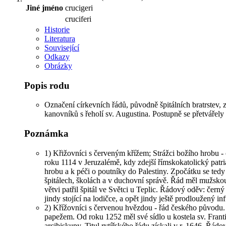
Jiné jméno
crucigeri
cruciferi
Historie
Literatura
Související
Odkazy
Obrázky
Popis rodu
Označení církevních řádů, původně špitálních bratrstev,
kanovníků s řeholí sv. Augustina. Postupně se přetvářely 
Poznámka
1) Křižovníci s červeným křížem; Strážci božího hrobu -
roku 1114 v Jeruzalémě, kdy zdejší římskokatolický patri
hrobu a k péči o poutníky do Palestiny. Zpočátku se tedy
špitálech, školách a v duchovní správě. Řád měl mužskou
větvi patřil špitál ve Světci u Teplic. Řádový oděv: černý
jindy stojící na lodičce, a opět jindy ještě prodloužený inf
2) Křížovníci s červenou hvězdou - řád českého původu. 
papežem. Od roku 1252 měl své sídlo u kostela sv. Franti
arcibiskupy. Titul rytířského řádu získali v r. 1646. Řá