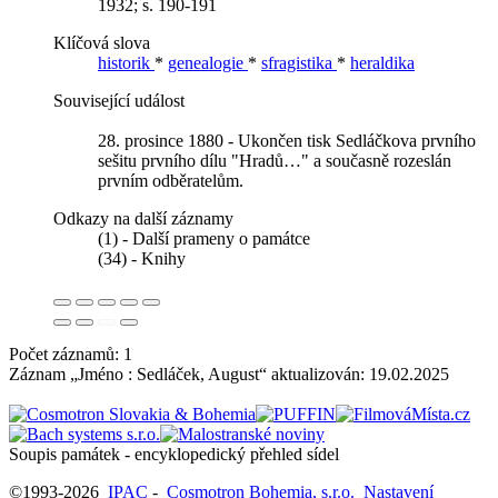
1932; s. 190-191
Klíčová slova
historik
*
genealogie
*
sfragistika
*
heraldika
Související událost
28. prosince 1880 - Ukončen tisk Sedláčkova prvního
sešitu prvního dílu "Hradů…" a současně rozeslán
prvním odběratelům.
Odkazy na další záznamy
(1) - Další prameny o památce
(34) - Knihy
Počet záznamů: 1
Záznam „Jméno : Sedláček, August“ aktualizován:
19.02.2025
Soupis památek - encyklopedický přehled sídel
©1993-2026
IPAC
-
Cosmotron Bohemia, s.r.o.
Nastavení