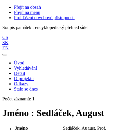
Přejít na obsah
Přejít na menu
Prohlášení o webové přístupnosti
Soupis památek - encyklopedický přehled sídel
CS
SK
EN
Úvod
Vyhledávání
Detail
O projektu
Odkazy
Stalo se dnes
Počet záznamů: 1
Jméno : Sedláček, August
Jméno
Sedláček, August, Prof.