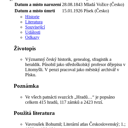
Datum a místo narození
28.08.1843
Mladá Vožice (Česko)
Datum a místo úmrtí
15.01.1926
Písek (Česko)
Historie
Literatura
Související
Události
Odkazy
Životopis
Významný český historik, genealog, sfragistik a
heraldik. Působil jako středoškolský profesor dějepisu v
Litomyšli. V penzi pracoval jako městský archivář v
Písku.
Poznámka
Ve všech patnácti svazcích „Hradů…“ je popsáno
celkem 415 hradů, 117 zámků a 2423 tvrzí.
Použitá literatura
Vavroušek Bohumil; Literární atlas Československý; 1.;