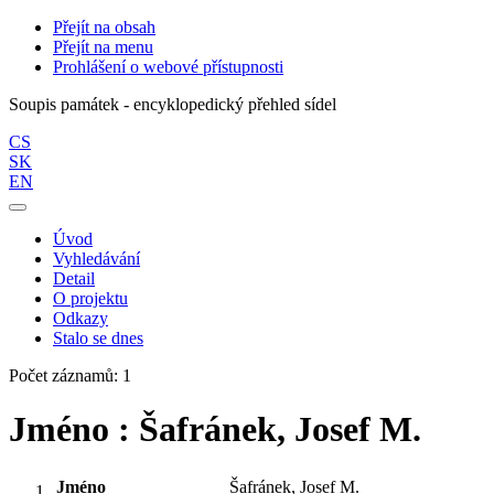
Přejít na obsah
Přejít na menu
Prohlášení o webové přístupnosti
Soupis památek - encyklopedický přehled sídel
CS
SK
EN
Úvod
Vyhledávání
Detail
O projektu
Odkazy
Stalo se dnes
Počet záznamů: 1
Jméno : Šafránek, Josef M.
Jméno
Šafránek, Josef M.