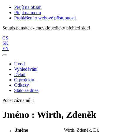
Přejít na obsah
Přejít na menu
Prohlášení o webové přístupnosti
Soupis památek - encyklopedický přehled sídel
CS
SK
EN
Úvod
Vyhledávání
Detail
O projektu
Odkazy
Stalo se dnes
Počet záznamů: 1
Jméno : Wirth, Zdeněk
Jméno
Wirth, Zdeněk, Dr.