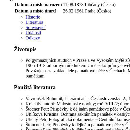
Datum a místo narození
11.08.1878
Libčany (Česko)
Datum a místo úmrtí
26.02.1961
Praha (Česko)
Historie
Literatura
Související
Události
Odkazy
Životopis
Po gymnazijních studiích v Praze a ve Vysokém Mýtě získa
1905-1918 odborným úředníkem Umělecko-průmyslového muz
Považuje se za zakladatele památkové péče v Čechách. 
památkám.
Použitá literatura
Vavroušek Bohumil; Literární atlas Československý; 2.; 
Kolektiv autorů; Malostranské noviny; roč. VIII./2; únor 
Štocner Petr; Příspěvky k dějinám památkové péče v Čes
Uhlíková Kristina; Ochrana sakrálních památek v českýc
Uličný Petr; Fotografická dokumentace Centrální komise
Štoncner Petr; Příspěvky k dějinám památkové péče v Čes
Štoncner Petr; Příspěvky k dějinám památkové péče v Če