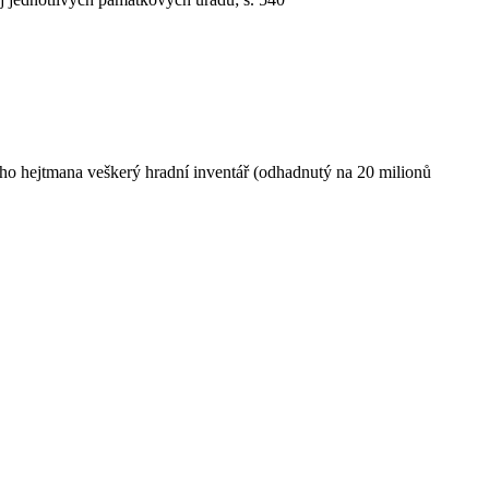
ého hejtmana veškerý hradní inventář (odhadnutý na 20 milionů