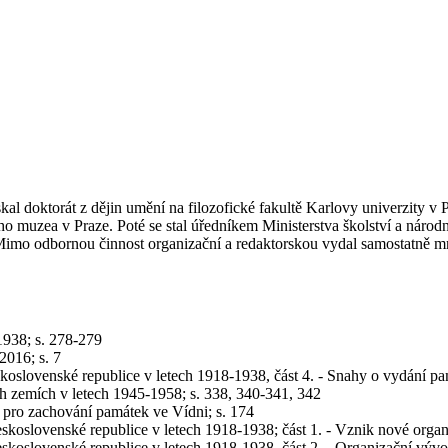
l doktorát z dějin umění na filozofické fakultě Karlovy univerzity v P
ea v Praze. Poté se stal úředníkem Ministerstva školství a národní 
Mimo odbornou činnost organizační a redaktorskou vydal samostatně 
1938; s. 278-279
2016; s. 7
koslovenské republice v letech 1918-1938, část 4. - Snahy o vydání p
h zemích v letech 1945-1958; s. 338, 340-341, 342
 pro zachování památek ve Vídni; s. 174
koslovenské republice v letech 1918-1938; část 1. - Vznik nové organ
skoslovenské republice v letech 1918-1938, část 2. - Organizační vývo