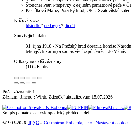
Štoncner Petr; Příspěvky k dějinám památkové péče v Čes
Kostílková Marie; Pražský hrad; Okna Svatovítské katedr
Klíčová slova
historik
*
pedagog
*
literát
Související událost
31. října 1918 - Na Pražský hrad dorazila komise Národn
tehdejších korun) a soupis věcí zapůjčených do Vídně.
Odkazy na další záznamy
(11) - Knihy
Počet záznamů: 1
Záznam „Jméno : Wirth, Zdeněk“ aktualizován:
15.07.2026
Soupis památek - encyklopedický přehled sídel
©1993-2026
IPAC
-
Cosmotron Bohemia, s.r.o.
Nastavení cookies