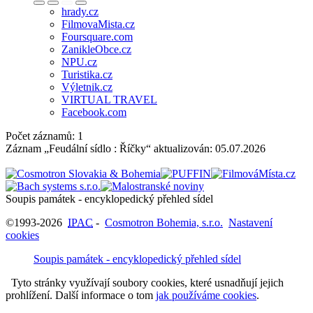
hrady.cz
FilmovaMista.cz
Foursquare.com
ZanikleObce.cz
NPU.cz
Turistika.cz
Výletnik.cz
VIRTUAL TRAVEL
Facebook.com
Počet záznamů: 1
Záznam „Feudální sídlo : Říčky“ aktualizován:
05.07.2026
Soupis památek - encyklopedický přehled sídel
©1993-2026
IPAC
-
Cosmotron Bohemia, s.r.o.
Nastavení
cookies
Soupis památek - encyklopedický přehled sídel
Tyto stránky využívají soubory cookies, které usnadňují jejich
prohlížení. Další informace o tom
jak používáme cookies
.