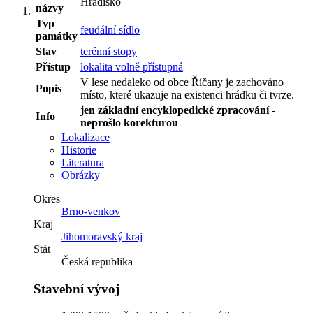
Hradisko
názvy
Typ
feudální sídlo
památky
Stav
terénní stopy
Přístup
lokalita volně přístupná
V lese nedaleko od obce Říčany je zachováno
Popis
místo, které ukazuje na existenci hrádku či tvrze.
jen základní encyklopedické zpracování -
Info
neprošlo korekturou
Lokalizace
Historie
Literatura
Obrázky
Okres
Brno-venkov
Kraj
Jihomoravský kraj
Stát
Česká republika
Stavební vývoj