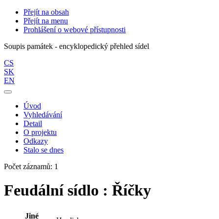
Přejít na obsah
Přejít na menu
Prohlášení o webové přístupnosti
Soupis památek - encyklopedický přehled sídel
CS
SK
EN
Úvod
Vyhledávání
Detail
O projektu
Odkazy
Stalo se dnes
Počet záznamů: 1
Feudální sídlo : Říčky
Jiné