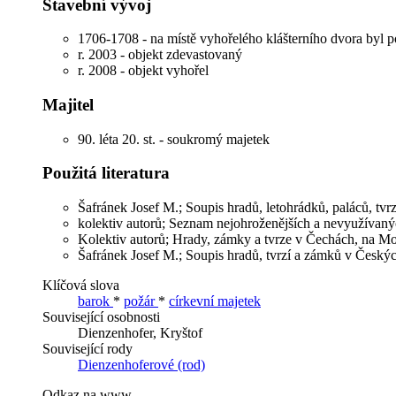
Stavební vývoj
1706-1708 - na místě vyhořelého klášterního dvora by
r. 2003 - objekt zdevastovaný
r. 2008 - objekt vyhořel
Majitel
90. léta 20. st. - soukromý majetek
Použitá literatura
Šafránek Josef M.; Soupis hradů, letohrádků, paláců, tvr
kolektiv autorů; Seznam nejohroženějších a nevyužívan
Kolektiv autorů; Hrady, zámky a tvrze v Čechách, na Mor
Šafránek Josef M.; Soupis hradů, tvrzí a zámků v Českýc
Klíčová slova
barok
*
požár
*
církevní majetek
Související osobnosti
Dienzenhofer, Kryštof
Související rody
Dienzenhoferové (rod)
Odkaz na www