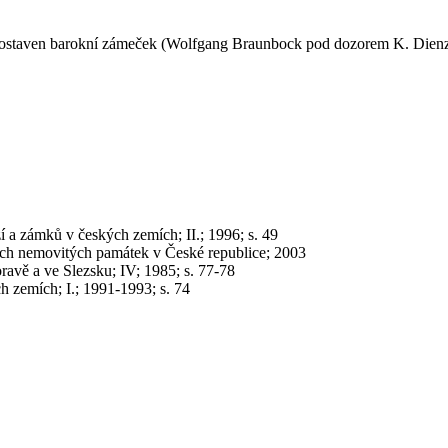
l postaven barokní zámeček (Wolfgang Braunbock pod dozorem K. Dien
zí a zámků v českých zemích; II.; 1996; s. 49
ých nemovitých památek v České republice; 2003
avě a ve Slezsku; IV; 1985; s. 77-78
h zemích; I.; 1991-1993; s. 74