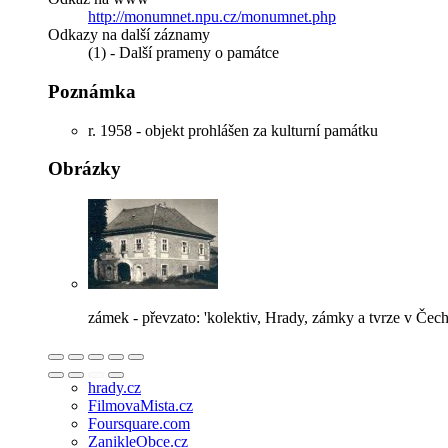
http://monumnet.npu.cz/monumnet.php
Odkazy na další záznamy
(1) - Další prameny o památce
Poznámka
r. 1958 - objekt prohlášen za kulturní památku
Obrázky
zámek - převzato: 'kolektiv, Hrady, zámky a tvrze v Čech
hrady.cz
FilmovaMista.cz
Foursquare.com
ZanikleObce.cz