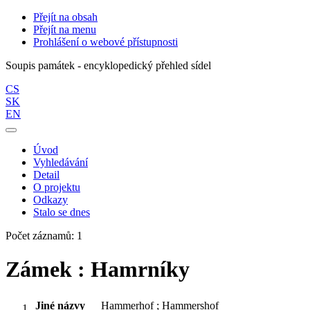
Přejít na obsah
Přejít na menu
Prohlášení o webové přístupnosti
Soupis památek - encyklopedický přehled sídel
CS
SK
EN
Úvod
Vyhledávání
Detail
O projektu
Odkazy
Stalo se dnes
Počet záznamů: 1
Zámek : Hamrníky
Jiné názvy
Hammerhof ; Hammershof