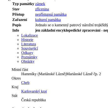
Typ památky
zámek
Stav
zřícenina
Přístup
nepřístupná památka
Zařazení
kulturní památka
Popis
Jednalo se o kamenný patrový nárožní trojkřídl
Info
jen základní encyklopedické zpracování - n
Lokalizace
Historie
Literatura
Související
Odkazy
Poznámky
Obrázky
Místní část
Hamrníky (Mariánské Lázně)Mariánské Lázně
čp. 2
Okres
Cheb
Kraj
Karlovarský kraj
Stát
Česká republika