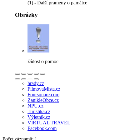
(1) - Další prameny o památce
Obrázky
žádost o pomoc
hrady.cz
FilmovaMista.cz
Foursquare.com
ZanikleObce.cz
NPU.cz
Turistika.cz
Výletnik.cz
VIRTUAL TRAVEL
Facebook.com
Počet záznamů: 1