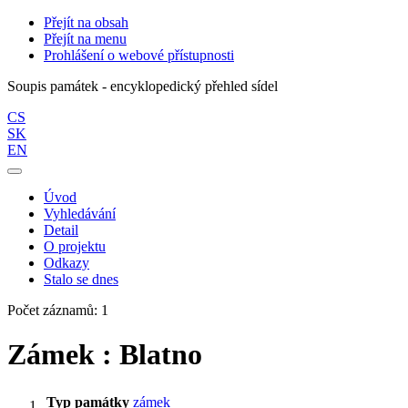
Přejít na obsah
Přejít na menu
Prohlášení o webové přístupnosti
Soupis památek - encyklopedický přehled sídel
CS
SK
EN
Úvod
Vyhledávání
Detail
O projektu
Odkazy
Stalo se dnes
Počet záznamů: 1
Zámek : Blatno
Typ památky
zámek