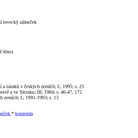
kní lovecký zámeček
é léno)
zí a zámků v českých zemích; I.; 1995; s. 25
avě a ve Slezsku; III; 1984; s. 46-47, 172
h zemích; I.; 1991-1993; s. 13
meček
*
komenda