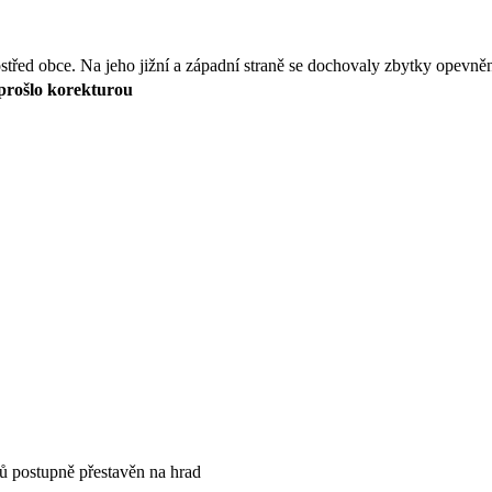
ostřed obce. Na jeho jižní a západní straně se dochovaly zbytky opevněn
eprošlo korekturou
řů postupně přestavěn na hrad