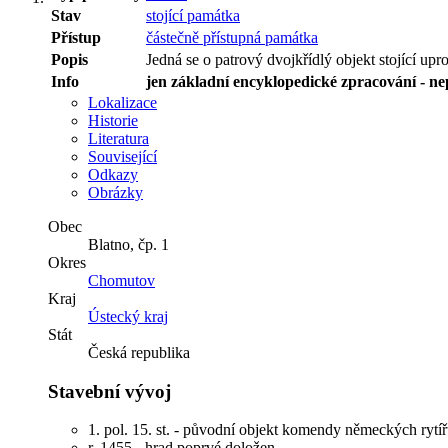
Stav
stojící památka
Přístup
částečně přístupná památka
Popis
Jedná se o patrový dvojkřídlý objekt stojící upr
Info
jen základní encyklopedické zpracování - n
Lokalizace
Historie
Literatura
Související
Odkazy
Obrázky
Obec
Blatno
,
čp. 1
Okres
Chomutov
Kraj
Ústecký kraj
Stát
Česká republika
Stavební vývoj
1. pol. 15. st. - původní objekt komendy německých rytí
r. 1455 - hrad poprvé doložen