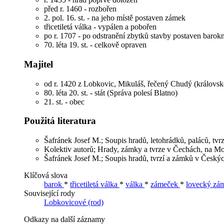
před r. 1460 - rozbořen
2. pol. 16. st. - na jeho místě postaven zámek
třicetiletá válka - vypálen a pobořen
po r. 1707 - po odstranění zbytků stavby postaven baro
70. léta 19. st. - celkově opraven
Majitel
od r. 1420
z Lobkovic, Mikuláš, řečený Chudý (královsk
80. léta 20. st. - stát (Správa polesí Blatno)
21. st. - obec
Použitá literatura
Šafránek Josef M.; Soupis hradů, letohrádků, paláců, tvr
Kolektiv autorů; Hrady, zámky a tvrze v Čechách, na Mor
Šafránek Josef M.; Soupis hradů, tvrzí a zámků v Českýc
Klíčová slova
barok
*
třicetiletá válka
*
válka
*
zámeček
*
lovecký zá
Související rody
Lobkovicové (rod)
Odkazy na další záznamy