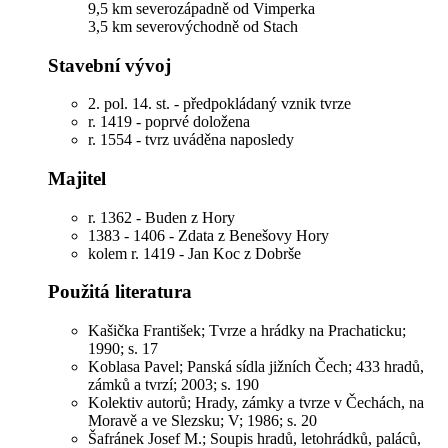
9,5 km severozápadně od Vimperka
3,5 km severovýchodně od Stach
Stavební vývoj
2. pol. 14. st. - předpokládaný vznik tvrze
r. 1419 - poprvé doložena
r. 1554 - tvrz uváděna naposledy
Majitel
r. 1362 - Buden z Hory
1383 - 1406 - Zdata z Benešovy Hory
kolem r. 1419 - Jan Koc z Dobrše
Použitá literatura
Kašička František; Tvrze a hrádky na Prachaticku;
1990; s. 17
Koblasa Pavel; Panská sídla jižních Čech; 433 hradů,
zámků a tvrzí; 2003; s. 190
Kolektiv autorů; Hrady, zámky a tvrze v Čechách, na
Moravě a ve Slezsku; V; 1986; s. 20
Šafránek Josef M.; Soupis hradů, letohrádků, paláců,