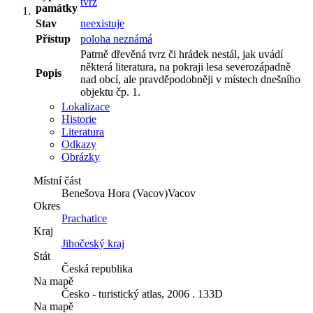
tvrz
památky
Stav
neexistuje
Přístup
poloha neznámá
Patrně dřevěná tvrz či hrádek nestál, jak uvádí
některá literatura, na pokraji lesa severozápadně
Popis
nad obcí, ale pravděpodobněji v místech dnešního
objektu čp. 1.
Lokalizace
Historie
Literatura
Odkazy
Obrázky
Místní část
Benešova Hora (Vacov)Vacov
Okres
Prachatice
Kraj
Jihočeský kraj
Stát
Česká republika
Na mapě
Česko - turistický atlas, 2006 . 133D
Na mapě