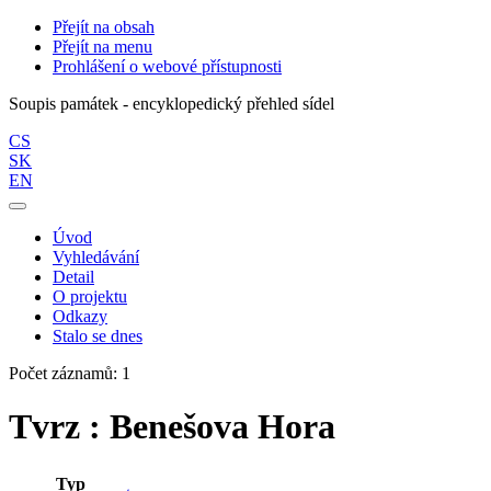
Přejít na obsah
Přejít na menu
Prohlášení o webové přístupnosti
Soupis památek - encyklopedický přehled sídel
CS
SK
EN
Úvod
Vyhledávání
Detail
O projektu
Odkazy
Stalo se dnes
Počet záznamů: 1
Tvrz : Benešova Hora
Typ