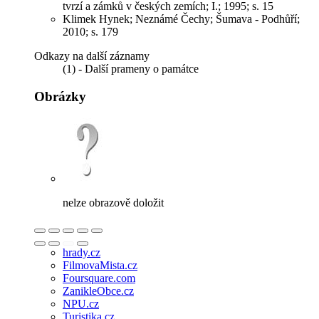
tvrzí a zámků v českých zemích; I.; 1995; s. 15
Klimek Hynek; Neznámé Čechy; Šumava - Podhůří;
2010; s. 179
Odkazy na další záznamy
(1) - Další prameny o památce
Obrázky
nelze obrazově doložit
hrady.cz
FilmovaMista.cz
Foursquare.com
ZanikleObce.cz
NPU.cz
Turistika.cz